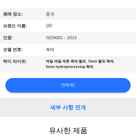
하
여
원래 장소:
중국
QD
브랜드 이름:
공
인증:
ISO9001：2015
장
모델 번호:
촉매
여
,
,
하이 라이트:
메틸 에틸 케톤 촉매 펠릿
5mm 펠릿 촉매
5mm hydroprocessing 촉매
행
연락처!
품
질
세부 사항 전개
관
리
유사한 제품