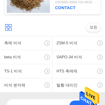
USD3000-30000 /Ton MOQ:1개 kg
CONTACT
사
이
모든
트
맵
촉매 비석
ZSM-5 비석
PRIVACY
beta 비석
SAPO-34 비석
POLICY
TS-1 비석
HTS 촉매제
비석 분자체
탈황 대리인