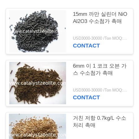
연
15mm 까만 실린더 NiO
Al2O3 수소첨가 촉매
락
주
USD3000-30000 /Ton MOQ:1개 kg
CONTACT
세
요
6mm 이 1 코크 오븐 가
스 수소첨가 촉매
뉴
USD3000-30000 /Ton MOQ:1개 kg
스
CONTACT
경
거친 저항 0.7kg/L 수소
처리 촉매
우