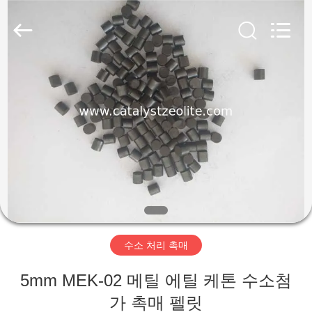
2020
-
2026
CATALYSTS
GROUP
CO.,LTD.
All
Rights
집
Reserved.
제
품
우
리
수소 처리 촉매
에
5mm MEK-02 메틸 에틸 케톤 수소첨
대
가 촉매 펠릿