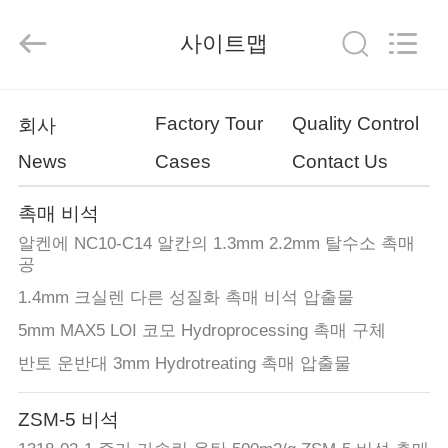
2020
-
2026
사이트맵
CATALYSTS
GROUP
CO.,LTD.
All
Rights
집
Reserved.
Factory Tour
Quality Control
회사
News
Cases
Contact Us
제
품
촉매 비석
알켄에 NC10-C14 알칸의 1.3mm 2.2mm 탈수소 촉매
공
우
1.4mm 크실렌 다른 성질화 촉매 비석 압출물
리
5mm MAX5 LOI 코모 Hydroprocessing 촉매 구체
에
반토 운반대 3mm Hydrotreating 촉매 압출물
대
ZSM-5 비석