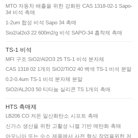
MTO 자동차 배출을 위한 강화된 CAS 1318-02-1 Sapo-
연
34 비석 촉매
1-2um 합성 비석 Sapo 34 촉매
락
Sio2/al2o3 22 600m2/g 비석 SAPO-34 흡착제 촉매
주
세
TS-1 비석
MFI 구조 SiO2/Al2O3 25 TS-1 비석 분자체
요
CAS 1318 02 1개의 SiO2/TiO2 40 백색 TS-1 비석 분말
0.2-0.4um TS-1 비석 분자체 분말
뉴
SiO2/AL2O3 50 티타늄 실리콘 TS 1개의 촉매
스
HTS 촉매제
경
LB206 CO 저온 일산화탄소 시프트 촉매
신가스 생산을 위한 고활성 니켈 기반 메탄화 촉매
우
아모니아 또는 수소 제품에서 사전 형식 작업을위한 저