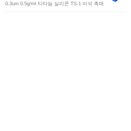
0.3um 0.5g/ml 티타늄 실리콘 TS-1 비석 촉매
HTS 촉매제
높은 온도 황 내성 전환 촉매 유연성 중간 온도
비석 분자체
화학 공업을 위한 SiO2/Al2O3 40 자연적인 Mordenite
비석
탈황 대리인
60N LS-TT-5 고능률 탈황 촉매
비소 제거 매체
10mm 프로필렌 에틸렌 부틸렌 비소 제거 촉매 화학물
질