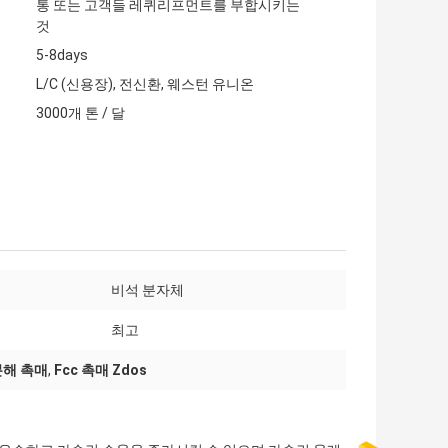
통 또는 고객들 레퀴리프먼트를 부합시키는
것
5-8days
L/C (신용장), 전신환, 웨스턴 유니온
3000개 톤 / 달
비석 분자체
최고
분해 촉매
,
Fcc 촉매 Zdos