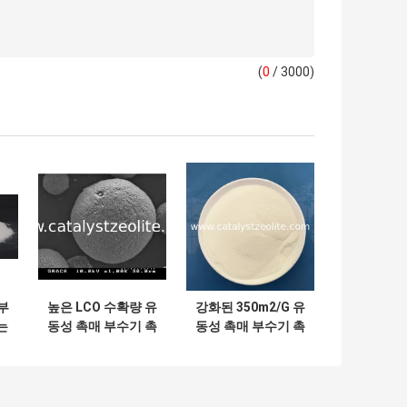
(
0
/ 3000)
부
높은 LCO 수확량 유
강화된 350m2/G 유
는
동성 촉매 부수기 촉
동성 촉매 부수기 촉
촉매
매 분말
매