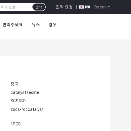
견적 요청
|
Korean
검색
연락주세요
뉴스
경우
중국
catalystzeolite
SGS ISO
zdos-fcccatalyst
1PCS