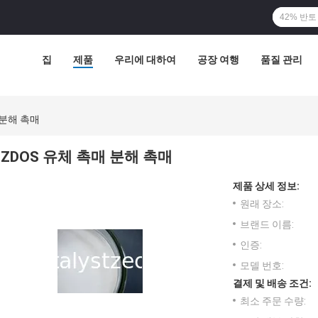
집
제품
우리에 대하여
공장 여행
품질 관리
 분해 촉매
ZDOS 유체 촉매 분해 촉매
제품 상세 정보:
원래 장소:
브랜드 이름:
인증:
모델 번호:
결제 및 배송 조건:
최소 주문 수량: