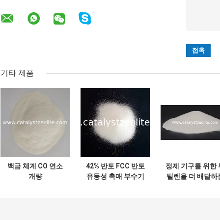
기타 제품
백금 체계 CO 연소
42% 반토 FCC 반토
정제 기구를 위한 
개량
유동성 촉매 부수기
틸렌을 더 배달하
촉매
0.76g/Ml FCC 