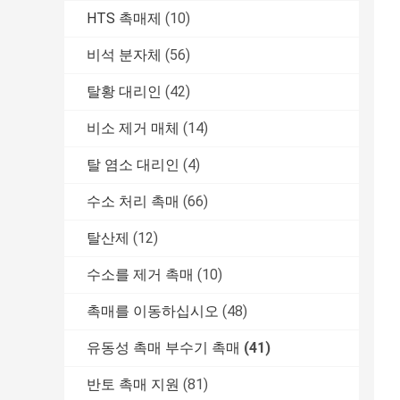
HTS 촉매제
(10)
비석 분자체
(56)
탈황 대리인
(42)
비소 제거 매체
(14)
탈 염소 대리인
(4)
수소 처리 촉매
(66)
탈산제
(12)
수소를 제거 촉매
(10)
촉매를 이동하십시오
(48)
유동성 촉매 부수기 촉매
(41)
반토 촉매 지원
(81)