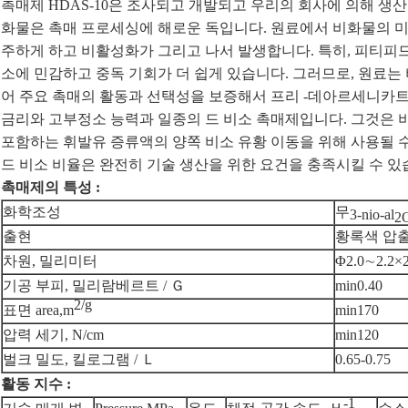
촉매제 HDAS-10은 조사되고 개발되고 우리의 회사에 의해 생
화물은 촉매 프로세싱에 해로운 독입니다. 원료에서 비화물의 
주하게 하고 비활성화가 그리고 나서 발생합니다. 특히, 피티피드
소에 민감하고 중독 기회가 더 쉽게 있습니다. 그러므로, 원료는
어 주요 촉매의 활동과 선택성을 보증해서 프리 -데아르세니카트에
금리와 고부정소 능력과 일종의 드 비소 촉매제입니다. 그것은 
포함하는 휘발유 증류액의 양쪽 비소 유황 이동을 위해 사용될 수 있습
드 비소 비율은 완전히 기술 생산을 위한 요건을 충족시킬 수 있
촉매제의 특성 :
화학조성
무
3-nio-al
2
출현
황록색 압
차원, 밀리미터
Φ2.0∼2.2×
기공 부피, 밀리람베르트 / Ｇ
min0.40
2/g
표면 area,m
min170
압력 세기, N/cm
min120
벌크 밀도, 킬로그램 / Ｌ
0.65-0.75
활동 지수 :
-1