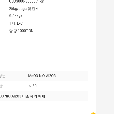
USD3000-30000 /Ton
25kg/bags 및 탄소
5-8days
T/T, L/C
달 당 1000TON
성분:
MoO3-NiO-Al2O3
힘:
＞ 50
O3 NiO Al2O3 비소 제거 매체