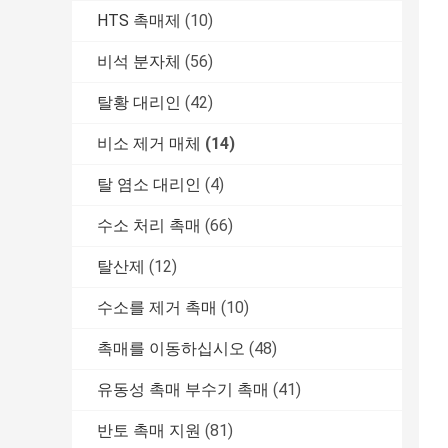
HTS 촉매제
(10)
비석 분자체
(56)
탈황 대리인
(42)
비소 제거 매체
(14)
탈 염소 대리인
(4)
수소 처리 촉매
(66)
탈산제
(12)
수소를 제거 촉매
(10)
촉매를 이동하십시오
(48)
유동성 촉매 부수기 촉매
(41)
반토 촉매 지원
(81)