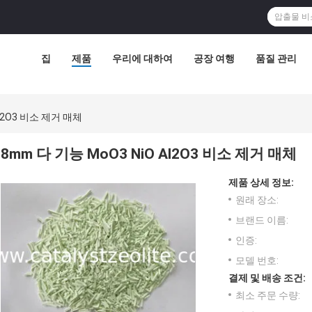
집
제품
우리에 대하여
공장 여행
품질 관리
Al2O3 비소 제거 매체
8mm 다 기능 MoO3 NiO Al2O3 비소 제거 매체
제품 상세 정보:
원래 장소:
브랜드 이름:
인증:
모델 번호:
결제 및 배송 조건:
최소 주문 수량: