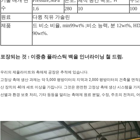
기술 매개 변
Pressure,MPa
온도,
체적 공간 속도, Ｈ
수소
수
1.6
280
10
100
원료
다큉 직유 가솔린
제품
드 비소 비율, min99wt% ;비소 능력, 분 12wt%, H
90wt%.
포장되는 것 : 이중층 플라스틱 백을 인너라이닝 철 드럼.
우리의 제올라이트와 촉매제 공장은 추적에 있습니다.
고정상 촉매 생산 과제는 약 5,000 평방미터의 지역과 2,000 평방미터의 건축물 면
산 장치의 40개 세트 이상을 가집니다. 그것은 완전한 고정상 촉매 생산 시스템을 가지고
선별과 환경 보호 처리, 기타 등등을 말리는 촉매제 원료 분말, 수정, 주조의 전처리, 