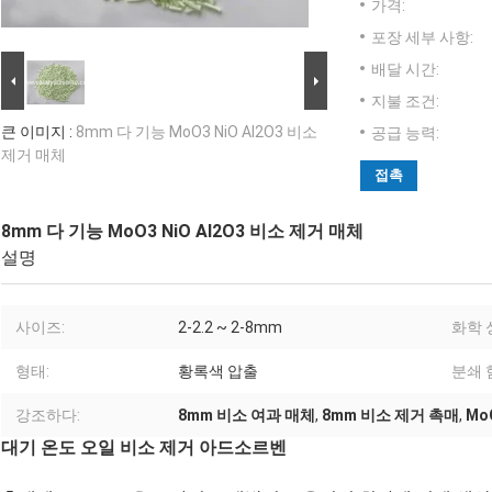
가격:
포장 세부 사항:
배달 시간:
지불 조건:
큰 이미지 :
8mm 다 기능 MoO3 NiO Al2O3 비소
공급 능력:
제거 매체
접촉
8mm 다 기능 MoO3 NiO Al2O3 비소 제거 매체
설명
사이즈:
2-2.2 ~ 2-8mm
화학 
형태:
황록색 압출
분쇄 
강조하다:
8mm 비소 여과 매체
,
8mm 비소 제거 촉매
,
Mo
대기 온도 오일 비소 제거 아드소르벤