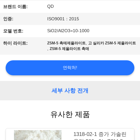
하
QD
브랜드 이름:
여
인증:
ISO9001：2015
SiO2/Al2O3=10-1000
모델 번호:
공
,
하이 라이트:
ZSM-5 촉매제올라이트
고 실리카 ZSM-5 제올라이트
장
,
ZSM-5 제올라이트 촉매
여
연락처!
행
세부 사항 전개
품
질
유사한 제품
관
리
1318-02-1 증가 가솔린