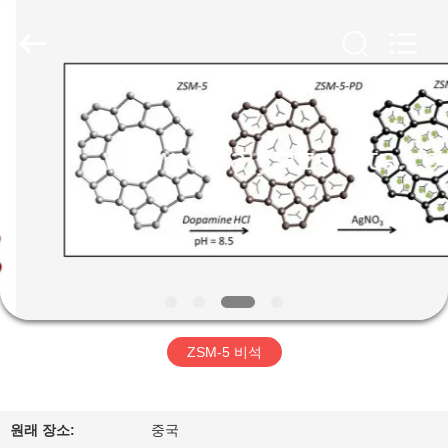
2020
-
2026
CATALYSTS
GROUP
CO.,LTD.
All
Rights
집
Reserved.
제
품
우
리
ZSM-5 비석
에
대
원래 장소:
중국